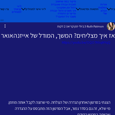
מיקוד במה שחשוב
אודות
תוכנית עבודה שעובדת
ליווי
המלצות
ניהול זמן אפקטיבי
בית
הרצאות וסדנאות
ליווי אישי למנהלים
קבוצתי
צרו קשר
הבלוג
איך משנים הרגלי עבודה
למנהלים
שלי
ומייצרים התמדה
משבר גיל המעבר?
Ruth Palmon
3 ביולי
זמן קריאה 2 דקות
אז איך מצליחים? המשך, המודל של אייזנהאואר
https://youtu.be/OQO7KhqNYqQ
הצגתי בסרטון האחרון הגדרה של הצלחה. מי שרוצה לקבל אותה מוזמן. 
מי שלא, זה גם בסדר גמור, אבל הסרטון הזה מתבסס על ההגדרה 
שהייתה בסרטון הקודם.