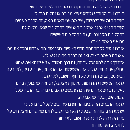
דיברנו על הצלחה בתור התקדמות מתמדת לעבר יעד ראוי.
ודיברנו על המודל של דיסני שאומר: "בואו נחלום בגדול".
בשלב הזה של "לחלום", של מה אני באמת רוצה, זה הרבה פעמים 
השלב הכי מאתגר אצל רוב האנשים בתהליכים שאני מלווה. גם 
בתהליכים הקבוצתיים, גם בתהליכים האישיים.
מה אני באמת רוצה?
אנחנו נוטים לקבור תחת הררי הציפיות והפרנסה וההישרדות והכל את מה 
שאנחנו באמת רוצים, ואז זה הרבה פחות נגיש לנו.
אז דרך אחת להסתכל על זה, זה דרך המודל של אייזנהאואר, שהוא 
מחלק את החיים שלנו, את המשימות, את הרצונות, את היעדים, לארבעה 
רביעונים, סביב הדחוף, לא דחוף, חשוב, לא חשוב.
יש את המשימות הדחופות: טלפון שמצלצל, הנחתה מהבוס, דברים 
כאלה. דברים אחרים שהרבה פעמים שואבים לנו הרבה הרבה מכל 
שעות היום, ובטח מהאנרגיה.
יש את הדברים החשובים והדחופים שחייבים לטפל בהם עכשיו.
ויש את הרביעון הזה שבעיניי הוא הכי חשוב לחיים מאושרים ומצליחים על 
פי ההגדרה שלנו, שהוא החשוב ולא דחוף.
לדוגמה, הסרטון הזה.