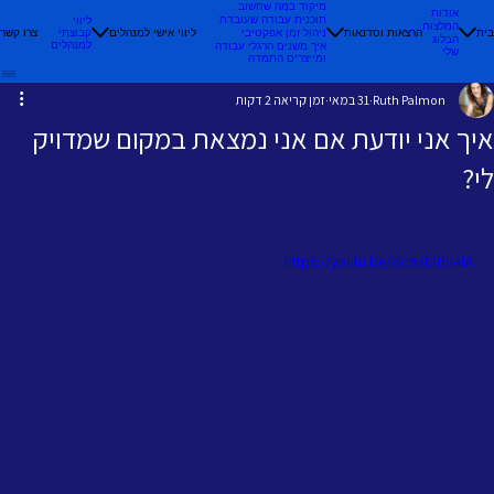
מיקוד במה שחשוב
אודות
תוכנית עבודה שעובדת
ליווי
המלצות
בית
הרצאות וסדנאות
ליווי אישי למנהלים
קבוצתי
צרו קשר
ניהול זמן אפקטיבי
הבלוג
למנהלים
איך משנים הרגלי עבודה
שלי
ומייצרים התמדה
Ruth Palmon
31 במאי
זמן קריאה 2 דקות
איך אני יודעת אם אני נמצאת במקום שמדויק
לי?
https://youtu.be/dc9aENbiAlA