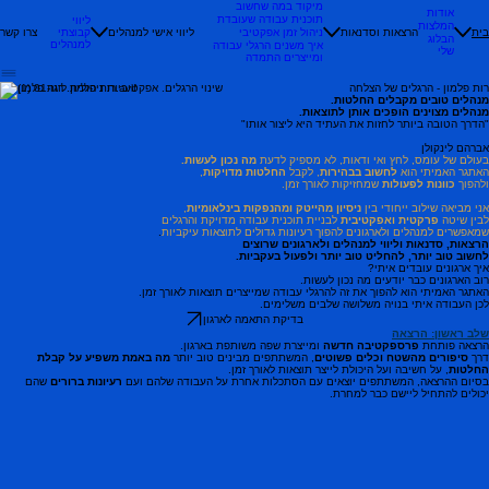
מיקוד במה שחשוב
אודות
תוכנית עבודה שעובדת
ליווי
המלצות
הרצאות וסדנאות
ליווי אישי למנהלים
קבוצתי
צרו קשר
בית
ניהול זמן אפקטיבי
הבלוג
למנהלים
איך משנים הרגלי עבודה
שלי
ומייצרים התמדה
רות פלמון - הרגלים של הצלחה
מנהלים טובים מקבלים החלטות.
מנהלים מצוינים הופכים אותן לתוצאות.
"הדרך הטובה ביותר לחזות את העתיד היא ליצור אותו"
אברהם לינקולן
בעולם של עומס, לחץ ואי ודאות, לא מספיק לדעת
מה נכון לעשות.
האתגר האמיתי הוא
לחשוב בבהירות
, לקבל
החלטות מדויקות
,
ולהפוך
כוונות לפעולות
שמחזיקות לאורך זמן.
אני מביאה שילוב ייחודי בין
ניסיון מהייטק ומהנפקות בינלאומיות
,
לבין שיטה
פרקטית ואפקטיבית
לבניית תוכנית עבודה מדויקת והרגלים
שמאפשרים למנהלים ולארגונים להפוך רעיונות גדולים לתוצאות עיקביות
.
הרצאות, סדנאות וליווי למנהלים ולארגונים שרוצים
לחשוב טוב יותר, להחליט טוב יותר ולפעול בעקביות.
איך ארגונים עובדים איתי?
רוב הארגונים כבר יודעים מה נכון לעשות.
האתגר האמיתי הוא להפוך את זה להרגלי עבודה שמייצרים תוצאות לאורך זמן.
לכן העבודה איתי בנויה משלושה שלבים משלימים.
בדיקת התאמה לארגון
שלב ראשון: הרצאה
הרצאה פותחת
פרספקטיבה חדשה
ומייצרת שפה משותפת בארגון.
דרך
סיפורים מהשטח וכלים פשוטים
, המשתתפים מבינים טוב יותר
מה באמת משפיע על קבלת
החלטות
, על חשיבה ועל היכולת לייצר תוצאות לאורך זמן.
בסיום ההרצאה, המשתתפים יוצאים עם הסתכלות אחרת על העבודה שלהם ועם
רעיונות ברורים
שהם
יכולים להתחיל ליישם כבר למחרת.