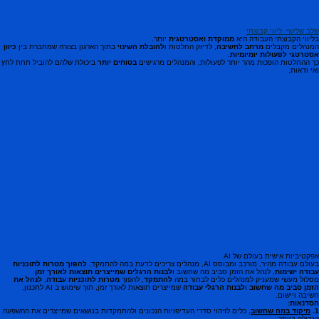
שלב שלישי: ליווי קבוצתי
בליווי הקבוצתי העבודה היא
ממוקדת ואסטרטגית
יותר.
המנהלים מקבלים
מרחב לחשיבה
, לדיוק החלטות ו
להובלת השינוי
בתוך הארגון בצורה שמחברת בין
כיוון
אסטרטגי לפעולות יומיומיות
.
כך ההחלטות הופכות מהר יותר לפעולות, והמנהלים מרגישים
בטוחים יותר
ביכולת שלהם להוביל תחת לחץ
ואי ודאות.
אפקטיביות אישית בעולם של AI
בעולם עבודה מהיר, מורכב ומבוסס AI, מנהלים צריכים לדעת במה להתמקד,
להפוך מטרות לתוכניות
עבודה ישימות
, לנהל את הזמן סביב מה שחשוב ו
לבנות הרגלים שמייצרים תוצאות לאורך זמן
.
מסלול מעשי שמעניק למנהלים כלים לבחור במה
להתמקד
, להפוך
מטרות לתוכניות עבודה
,
לנהל את
הזמן סביב מה שחשוב
ו
לבנות הרגלי עבודה
שמייצרים תוצאות לאורך זמן, תוך שימוש ב AI לתכנון,
חשיבה ויישום.
הסדנאות:
1.
מיקוד במה שחשוב
, כלים לזיהוי סדרי העדיפויות הנכונים ולהתמקדות בנושאים שמייצרים את ההשפעה
הגדולה ביותר.