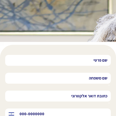
איך הניסיון שלי יכול לעזור לך?
אני מגיעה עמוק מתוך ההייטק והיזמות, עם הבנה וניסיון עמוקים בעולם התוכן המקצועי של עולמות ההייטק
ובנקאות ההשקעות והאתגרים הנלווים.
העמקתי בשנים האחרונות בצמיחה ובהתפתחות אישית, אני חיה התנהלות מול אמונות מגבילות ועבודה עם
מתודולוגיות מוכחות להשגת מטרות.
הייתי יזמת בעצמי, עבדתי בהייטק מעל עשור, עסקתי בבנקאות השקעות וליוויתי חברות ישראליות להנפקות
בבורסות בינלאומיות. עסקתי בבנייה וניהול של צוותים גלובלים להנפקות מורכבות.
היום אני מאמנת מוסמכת עם הסמכה בינלאומית וליוויתי כבר עשרות מנהלים ויזמים מצליחים כמוך להשיג
מהחיים עוד יותר.
אני מבינה בדיוק את העולם שלך, האתגרים והשפה ויש לי את הכלים ליצור יחד איתך עולם חדש.
מוזמנים לדבר איתי כדי לבדוק התאמתכם לתוכנית ליווי אישית, סדנה עבור החברה שלך או תהליך ליווי
קבוצתי.
מלבד ניסיוני העשיר, יש באמתחתי גם תואר ראשון במדעי המחשב, תואר שני במנהל עסקים (התמחות
מימון), אני מאמנת מוסמכת עם הסמכה בינלאומית (ICF - PCC) ו- NLP Master Practitioner.
ראיונות
בין החברות שזכיתי לעבוד איתן
*
*
*
*