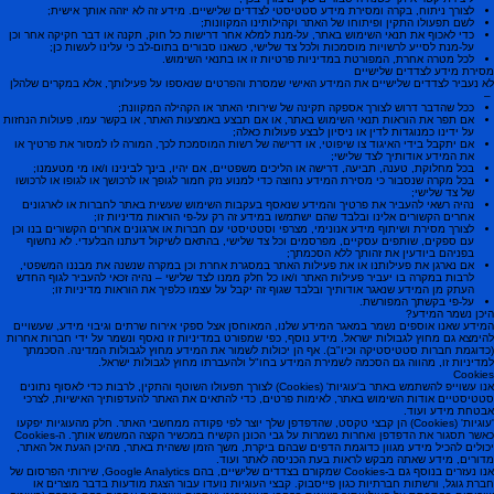
לצורך ניתוח, בקרה ומסירת מידע סטטיסטי לצדדים שלישיים. מידע זה לא יזהה אותך אישית;
לשם תפעולו התקין ופיתוחו של האתר וקהילותינו המקוונות;
כדי לאכוף את תנאי השימוש באתר, על-מנת למלא אחר דרישות כל חוק, תקנה או דבר חקיקה אחר וכן
על-מנת לסייע לרשויות מוסמכות ולכל צד שלישי, כשאנו סבורים בתום-לב כי עלינו לעשות כן;
לכל מטרה אחרת, המפורטת במדיניות פרטיות זו או בתנאי השימוש.
מסירת מידע לצדדים שלישיים
לא נעביר לצדדים שלישיים את המידע האישי שמסרת והפרטים שנאספו על פעילותך, אלא במקרים שלהלן
–
ככל שהדבר דרוש לצורך אספקה תקינה של שירותי האתר או הקהילה המקוונת;
אם תפר את הוראות תנאי השימוש באתר, או אם תבצע באמצעות האתר, או בקשר עמו, פעולות הנחזות
על ידינו כמנוגדות לדין או ניסיון לבצע פעולות כאלה;
אם יתקבל בידי האיגוד צו שיפוטי, או דרישה של רשות המוסמכת לכך, המורה לו למסור את פרטיך או
את המידע אודותיך לצד שלישי;
בכל מחלוקת, טענה, תביעה, דרישה או הליכים משפטיים, אם יהיו, בינך לבינינו ו/או מי מטעמנו;
בכל מקרה שנסבור כי מסירת המידע נחוצה כדי למנוע נזק חמור לגופך או לרכושך או לגופו או לרכושו
של צד שלישי;
נהיה רשאי להעביר את פרטיך והמידע שנאסף בעקבות השימוש שעשית באתר לחברות או לארגונים
אחרים הקשורים אלינו ובלבד שהם ישתמשו במידע זה רק על-פי הוראות מדיניות זו;
לצורך מסירת ושיתוף מידע אנונימי, מצרפי וסטטיסטי עם חברות או ארגונים אחרים הקשורים בנו וכן
עם ספקים, שותפים עסקיים, מפרסמים וכל צד שלישי, בהתאם לשיקול דעתנו הבלעדי. לא נחשוף
בפניהם ביודעין את זהותך ללא הסכמתך;
אם נארגן את פעילותנו או את פעילות האתר במסגרת אחרת וכן במקרה שנשנה את מבננו המשפטי,
לרבות במקרה בו יעביר פעילות האתר ו/או כל חלק ממנו לצד שלישי – נהיה זכאי להעביר לגוף החדש
העתק מן המידע שנאגר אודותיך ובלבד שגוף זה יקבל על עצמו כלפיך את הוראות מדיניות זו;
על-פי בקשתך המפורשת.
היכן נשמר המידע?
המידע שאנו אוספים נשמר במאגר המידע שלנו, המאוחסן אצל ספקי אירוח שרתים וגיבוי מידע, שעשויים
להימצא גם מחוץ לגבולות ישראל. מידע נוסף, כפי שמפורט במדיניות זו נאסף ונשמר על ידי חברות אחרות
(כדוגמת חברות סטטיסטיקה וכיו"ב). אף הן יכולות לשמור את המידע מחוץ לגבולות המדינה. הסכמתך
למדיניות זו, מהווה גם הסכמה לשמירת המידע בחו"ל ולהעברתו מחוץ לגבולות ישראל.
Cookies
אנו עשוייפ להשתמש באתר ב'עוגיות' (Cookies) לצורך תפעולו השוטף והתקין, לרבות כדי לאסוף נתונים
סטטיסטיים אודות השימוש באתר, לאימות פרטים, כדי להתאים את האתר להעדפותיך האישיות, לצרכי
אבטחת מידע ועוד.
'עוגיות' (Cookies) הן קבצי טקסט, שהדפדפן שלך יוצר לפי פקודה ממחשבי האתר. חלק מהעוגיות יפקעו
כאשר תסגור את הדפדפן ואחרות נשמרות על גבי הכונן הקשיח במכשיר הקצה המשמש אותך. ה-Cookies
יכולים להכיל מידע מגוון כדוגמת הדפים שבהם ביקרת, משך הזמן ששהית באתר, מהיכן הגעת אל האתר,
מדורים, מידע שאתה מבקש לראות בעת הכניסה לאתר ועוד.
אנו נעזרים בנוסף גם ב-Cookies שמקורם בצדדים שלישיים, בהם Google Analytics, שירותי הפרסום של
חברת גוגל, ורשתות חברתיות כגון פייסבוק. קבצי העוגיות נועדו עבור הצגת מודעות בדבר מוצרים או