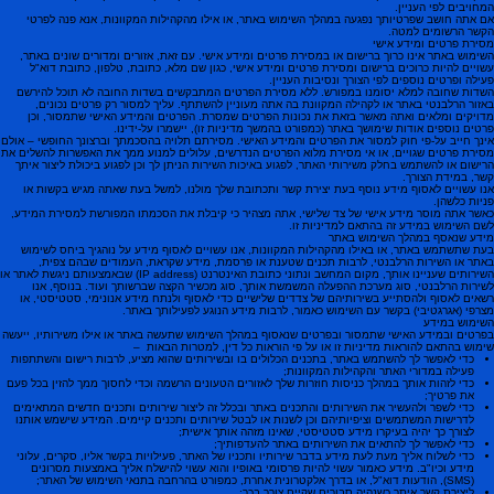
המחויבים לפי העניין.
אם אתה חושב שפרטיותך נפגעה במהלך השימוש באתר, או אילו מהקהילות המקוונות, אנא פנה לפרטי
הקשר הרשומים למטה.
מסירת פרטים ומידע אישי
השימוש באתר אינו כרוך ברישום או במסירת פרטים ומידע אישי. עם זאת, אזורים ומדורים שונים באתר,
עשויים להיות כרוכים ברישום ומסירת פרטים ומידע אישי, כגון שם מלא, כתובת, טלפון, כתובת דוא"ל
פעילה ופרטים נוספים לפי הצורך ונסיבות העניין.
השדות שחובה למלא יסומנו במפורש. ללא מסירת הפרטים המתבקשים בשדות החובה לא תוכל להירשם
באזור הרלבנטי באתר או לקהילה המקוונת בה אתה מעוניין להשתתף. עליך למסור רק פרטים נכונים,
מדויקים ומלאים ואתה מאשר בזאת את נכונות הפרטים שמסרת. הפרטים והמידע האישי שתמסור, וכן
פרטים נוספים אודות שימושך באתר (כמפורט בהמשך מדיניות זו), יישמרו על-ידינו.
אינך חייב על-פי חוק למסור את הפרטים והמידע האישי. מסירתם תלויה בהסכמתך וברצונך החופשי – אולם
מסירת פרטים שגויים, או אי מסירת מלוא הפרטים הנדרשים, עלולים למנוע ממך את האפשרות להשלים את
הרישום או להשתמש בחלק משירותי האתר, לפגוע באיכות השירות הניתן לך וכן לפגוע ביכולת ליצור איתך
קשר, במידת הצורך.
אנו עשויים לאסוף מידע נוסף בעת יצירת קשר ותכתובת שלך מולנו, למשל בעת שאתה מגיש בקשות או
פניות כלשהן.
כאשר אתה מוסר מידע אישי של צד שלישי, אתה מצהיר כי קיבלת את הסכמתו המפורשת למסירת המידע,
לשם השימוש במידע זה בהתאם למדיניות זו.
מידע שנאסף במהלך השימוש באתר
בעת שתשתמש באתר, או באילו מהקהילות המקוונות, אנו עשויים לאסוף מידע על נוהגיך ביחס לשימוש
באתר או השירות הרלבנטי, לרבות תכנים שטענת או פרסמת, מידע שקראת, העמודים שבהם צפית,
השירותים שעניינו אותך, מקום המחשב ונתוני כתובת האינטרנט (IP address) שבאמצעותם ניגשת לאתר או
לשירות הרלבנטי, סוג מערכת ההפעלה המשמשת אותך, סוג מכשיר הקצה שברשותך ועוד. בנוסף, אנו
רשאים לאסוף ולהסתייע בשירותיהם של צדדים שלישיים כדי לאסוף ולנתח מידע אנונימי, סטטיסטי, או
מצרפי (אגרגטיבי) בקשר עם השימוש כאמור, לרבות מידע הנוגע לפעילותך באתר.
השימוש במידע
בפרטים ובמידע האישי שתמסור ובפרטים שנאסוף במהלך השימוש שתעשה באתר או אילו משירותיו, ייעשה
שימוש בהתאם להוראות מדיניות זו או על פי הוראות כל דין, למטרות הבאות –
כדי לאפשר לך להשתמש באתר, בתכנים הכלולים בו ובשירותים שהוא מציע, לרבות רישום והשתתפות
פעילה במדורי האתר והקהילות המקוונות;
כדי לזהות אותך במהלך כניסות חוזרות שלך לאזורים הטעונים הרשמה וכדי לחסוך ממך להזין בכל פעם
את פרטיך;
כדי לשפר ולהעשיר את השירותים והתכנים באתר ובכלל זה ליצור שירותים ותכנים חדשים המתאימים
לדרישות המשתמשים וציפיותיהם וכן לשנות או לבטל שירותים ותכנים קיימים. המידע שישמש אותנו
לצורך כך יהיה בעיקרו מידע סטטיסטי, שאינו מזהה אותך אישית;
כדי לאפשר לך להתאים את השירותים באתר להעדפותיך;
כדי לשלוח אליך מעת לעת מידע בדבר שירותיו ותכניו של האתר, פעילויות בקשר אליו, סקרים, עלוני
מידע וכיו"ב. מידע כאמור עשוי להיות פרסומי באופיו והוא עשוי להישלח אליך באמצעות מסרונים
(SMS), הודעות דוא"ל, או בדרך אלקטרונית אחרת, כמפורט בהרחבה בתנאי השימוש של האתר;
ליצירת קשר איתך כשנהיה סבורים שקיים צורך בכך;