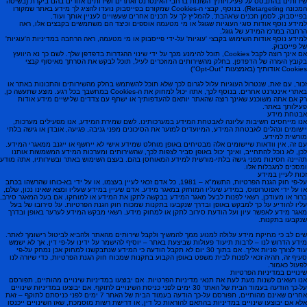
שירותים בהתבסס על פעילויותיך השונות ברחבי האינטרנט ואתרים ושירותים אחרים בהם ביקרת (בשיטה
המכונה Retargeting). בנוסף, קבצי ה-Cookies שמקורם בפייסבוק נועדו להציג לך מידע באתר שמקורו
בפייסבוק, לסמן תכנים ש'אהבת', להמליץ לך על תכנים אחרים שעשויים לעניין אותך ועוד.
למידע נוסף אודות סוגי העוגיות שגוגל או מי מטעמה אוספים וכיצד הם משתמשים בקבצים אלו, ראה
הרחבה במרכז המידע של גוגל.
למידע נוסף אודות השימוש בקבצי 'עוגיות' על-ידי פייסבוק או מי מטעמה, ראה הרחבה במדיניות ה'עוגיות'
של פייסבוק.
אם אינך רוצה לקבל Cookies, תוכל להימנע מכך על ידי שינוי ההגדרות בדפדפן שלך. לשם כך נא היוועץ
בקובץ העזרה של הדפדפן. בחלק מהשירותים המוזכרים לעיל, תוכל לבקש את הסרתך מאיסוף קבצי
Cookies אודותיך (באמצעות "Opt-Out")
זכור, עם זאת, שנטרול העוגיות עלול לגרום לכך שלא תוכל להשתמש בחלק מהשירותים והתכונות באתר או
באתרי אינטרנט אחרים. בנוסף לכך, אתה יכול למחוק את ה-Cookies במחשבך בכל רגע. מוצע שתעשה כן,
רק אם אתה משוכנע שאינך רוצה שהאתר יותאם להעדפותיך או ישתף עם צדדים שלישיים מידע אודות
פעילותך באתר.
אבטחת מידע
אנו מייחסים חשיבות עליונה לאבטחת המידע במערכותינו. לשם שמירת המידע, אנו מפעילים מערכות,
יישומים ונהלים לאבטחת המידע, המיועדים למזער את הסיכונים מפני גניבה, פגיעה, אובדן או גישה בלתי
מורשית למידע.
עם זה, אין וודאות שיישומים אלה מבטיחים באופן מוחלט שמידע אישי לא ייחשף או ייגנב ממאגרי המידע.
לכן, לא נוכל להתחייב, ואינך יכול באופן סביר לצפות לכך, שהשירותים ומערכות המידע המשמשות אותנו
תהיינה חסינות מפני גישה בלתי-מורשית למידע המאוחסן בהם. בעצם השימוש באתר ובשירותיו, אתה מודע
ומסכים למגבלות אלו.
זכות לעיין במידע
על-פי חוק הגנת הפרטיות, התשמ"א – 1981, כל אדם זכאי לעיין בעצמו, או על ידי בא-כוחו שהרשהו בכתב
או על ידי אפוטרופוס, במידע שעליו המוחזק במאגר מידע. אדם שעיין במידע שעליו ומצא שאינו נכון, שלם,
ברור או מעודכן, רשאי לפנות לבעל מאגר המידע בבקשה לתקן את המידע או למוחקו. אם בעל המאגר סירב,
עליו להודיע על כך למבקש באופן ובדרך שנקבעו בתקנות שמכוח חוק הגנת הפרטיות. על סירובו של בעל
מאגר מידע לאפשר עיון ועל הודעת סירוב לתקן או למחוק מידע, רשאי מבקש המידע לערער באופן ובדרך
שנקבעו בתקנות.
שים לב כי מחיקת מידע עלולה למנוע ממך להמשיך ולקבל שירותים מהאתר ולהביא לביטול רישומך לאתר.
מידע הדרוש לנו – לרבות תיעוד פעולות שביצעת באתר – יוסיף להישמר על ידינו על-פי דין, אך לא ישמש
עוד לצורך פניות אליך. אם בתוך 30 יום לא תקבל הודעה כי המידע שנתבקשנו למחוק אכן נמחק על-פי
סעיף זה, תהיה זכאי לפנות לבית משפט באופן הקבוע בתקנות שמכוח חוק הגנת הפרטיות, כדי שיורה לנו
לפעול כאמור.
שינויים במדיניות הפרטיות
אנו רשאים לשנות מעת לעת את תנאי מדיניות הפרטיות. אם יבוצעו במדיניות שינויים מהותיים, תפורסם
על-כך הודעה בעמוד הבית של האתר 30 ימים לפני כניסת השינויים לתוקף. אם יבוצעו במדיניות שינויים
אחרים שאינם מהותיים, תפורסם על-כך הודעה בעמוד הבית של האתר 7 ימים לפני כניסתם לתוקף – זאת
אלא אם יבוצעו שינויים במדיניות בהתאם להוראות כל דין, או דרישת רשות מוסמכת, שאז השינויים ייכנסו