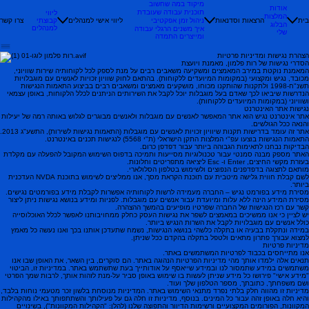
מיקוד במה שחשוב
אודות
תוכנית עבודה שעובדת
ליווי
המלצות
בית
הרצאות וסדנאות
ליווי אישי למנהלים
קבוצתי
צרו קשר
ניהול זמן אפקטיבי
הבלוג
למנהלים
איך משנים הרגלי עבודה
שלי
ומייצרים התמדה
הצהרת נגישות ומדיניות פרטיות
הסדרי נגישות של רות פלמון, מאמנת ויועצת
המאמנת נוקטת במירב המאמצים ומשקיעה משאבים רבים על מנת לספק לכל לקוחותיה שירות שוויוני,
מכובד, נגיש ומקצועי (במקומות המיועדים ללקוחות). בהתאם לחוק שוויון זכויות לאנשים עם מוגבלויות
תשנ"ח-1998 ולתקנות שהותקנו מכוחו, מושקעים מאמצים ומשאבים רבים בביצוע התאמות הנגישות
הנדרשות שיביאו לכך שאדם בעל מוגבלות יוכל לקבל את השירותים הניתנים לכלל הלקוחות, באופן עצמאי
ושוויוני (במקומות המיועדים ללקוחות).
נגישות אתר האינטרנט
אתר אינטרנט נגיש הוא אתר המאפשר לאנשים עם מוגבלות ולאנשים מבוגרים לגלוש באותה רמה של יעילות
והנאה ככל הגולשים.
אתר זה עומד בדרישות תקנות שיוויון זכויות לאנשים עם מוגבלות (התאמות נגישות לשירות), התשע"ג 2013.
התאמות הנגישות בוצעו עפ"י המלצות התקן הישראלי (ת"י 5568) לנגישות תכנים באינטרנט.
הבדיקות נבחנו לתאימות הגבוהה ביותר עבור דפדפן כרום.
האתר מספק מבנה סמנטי עבור טכנולוגיות מסייעות ותמיכה בדפוס השימוש המקובל להפעלה עם מקלדת
בעזרת מקשי החיצים, Enter ו- Esc ליציאה מתפריטים וחלונות.
מותאם לתצוגה בדפדפנים הנפוצים ולשימוש בטלפון הסלולארי.
לשם קבלת חווית גלישה מיטבית עם תוכנת הקראת מסך, אנו ממליצים לשימוש בתוכנת NVDA העדכנית
ביותר.​
מסירת מידע בפורמט נגיש – החברה מעמידה לרשות לקוחותיה אפשרות לקבלת מידע בפורמטים נגישים.
מסירת המידע הינה ללא עלות ומיועדת עבור אנשים עם מוגבלות. לפניות ומידע בנושא נגישות ניתן ליצור
קשר עם רכז הנגישות של החברה שפרטיו מופיעים בהמשך ההצהרה.
יש לציין כי אנו ממשיכים במאמצים לשפר את נגישות העסק כחלק ממחויבותנו לאפשר לכלל האוכלוסייה
כולל אנשים עם מוגבלויות לקבל את השרות הנגיש ביותר.​
במידה ונתקלת בבעיה או בתקלה כלשהי בנושא הנגישות, נשמח שתעדכן אותנו בכך ואנו נעשה כל מאמץ
למצוא עבורך פתרון מתאים ולטפל בתקלה בהקדם ככל שניתן.
מדיניות פרטיות
אנו מתייחסים בכבוד לפרטיות המשתמשים באתר.
תנאים אלה ילמדו אותך מהי מדיניות הפרטיות הנהוגה באתר. הם סוקרים, בין השאר, את האופן שבו אנו
משתמשים במידע שתמסור לנו ובמידע שייאסף על אודותייך בעת שתשתמש באתר. במדיניות זו, הביטוי
"מידע אישי" פירושו כל מידע שניתן לעשות בו שימוש באופן סביר על-מנת לזהות אותך, לרבות שמך הפרטי
ושם משפחתך, כתובתך, מספר הטלפון שלך ועוד.
מדיניות זו מהווה חלק בלתי נפרד מתנאי השימוש באתר. המדיניות מנוסחת בלשון זכר מטעמי נוחות בלבד,
והיא חלה באופן זהה עבור כל המינים. בנוסף, מדיניות זו חלה גם על פעילותך והשתתפותך באילו מהקהילות
המקוונות, הפורומים המקצועיים ורשימות הדיוור והתפוצה שלנו (להלן: "הקהילות המקוונות"), בשינויים