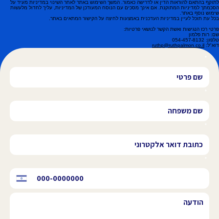
לתוקף בהתאם להוראות הדין או לדרישה כאמור. המשך השימוש באתר לאחר השינוי במדיניות מעיד על
הסכמתך למדיניות המתוקנת. אם אינך מסכים עם הנוסח המעודכן של המדיניות, עליך לחדול מלעשות
שימוש נוסף באתר.
בכל עת תוכל לעיין במדיניות העדכנית באמצעות לחיצה על הקישור המתאים באתר.
פרטי רכז הנגישות ואשת הקשר לנושאי פרטיות:
שם: רות פלמון
טלפון: 054-457-8132
דוא"ל:
ruthp@ruthpalmon.co.il
*
*
*
*