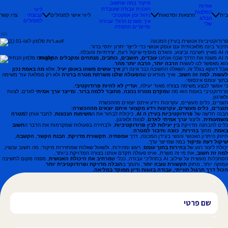
מיקוד במה שחשוב
אודות
תוכנית עבודה שעובדת
ליווי
המלצות
בית
הרצאות וסדנאות
ליווי אישי למנהלים
קבוצתי
צרו קשר
ניהול זמן אפקטיבי
הבלוג
למנהלים
איך משנים הרגלי עבודה
שלי
ומייצרים התמדה
פרודוקטיביות אנושית בעידן המכונה
חיבור בינה מלאכותית עם עומק אנושי כדי לייצר יתרון יחסי ברור.
ה AI מאיץ חשיבה וביצוע, והאדם מוסיף שיקול דעת, יצירתיות והובלה.
ה AI משנה את הדרך שבה אנחנו
עובדים, חושבים, כותבים, מנתחים ומקבלים החלטות
.
הוא מאפשר לנו לעשות
הרבה יותר, הרבה יותר מהר
.
אבל דווקא בגלל זה, השאלה החשובה כבר אינה רק
איך עושים משהו באופן יעיל
, אלא
מה באמת נכון
לעשות
,
למה זה חשוב
, ואיך מוודאים ש
הפעולה שלנו משרתת מטרה ברורה
ולא רק ממלאת עוד משימה
בתוך עומס אינסופי.
כי אפשר לבצע משימה בצורה מאוד יעילה, ו
עדיין לא להיות פרודוקטיבי.
פרודוקטיבי באמת הוא מה ש
מקדם מטרה נכונה
,
מחובר ללמה ברור
, ו
מייצר ערך אמיתי
לאדם, לצוות
ולארגון.
תוצרים, כלים מעשיים, עקרונות וידע איתם יוצאים מההכשרה
תוצרים, כלים מעשיים, עקרונות וידע מקצועי איתם יוצאים מההכשרה:
הבנה חדשה של
פרודוקטיביות בעידן ה AI
, כיכולת לבחור את ה
משימות הנכונות
, לחבר אותן ל
מטרה
משמעותית
, וליצור
ערך אמיתי לאדם
, לצוות ולארגון.
כלים להבחנה מדויקת
בין יעילות לבין פרודוקטיביות
, ולבחירה בפעולות שמקדמות את הדבר ה
חשוב
באמת
, מתוך
בהירות
,
כוונה
ו
חיבור למטרה
.
חיזוק היתרון האנושי והנשי בעידן המכונה, דרך
אמפתיה
,
תקשורת מדויקת
,
הבנת הקשר
,
הקשבה
,
שיקול דעת
ו
מיקוד
במה שמייצר ערך.
יכולת ליצור רגע של
בהירות בתוך עומס
, רעש ומהירות, ולשאול שאלות שמחזירות מיקוד: מה חשוב עכשיו,
למה זה חשוב
, את מי זה משרת, ואיזו פעולה תקדם אותנו בצורה המדויקת ביותר.
הסתכלות מעשית על שילוב AI בתהליכי עבודה, ככלי ש
מרחיב את היכולת האנושית
, מפנה מקום לחשיבה
עמוקה יותר, מחזק
תקשורת טובה יותר
, ותומך ב
הובלה מדויקת ופרודוקטיבית יותר
.
הכול דרך תרגול חווייתי, עבודה בזוגות ודיון ממוקד במליאה.
*
*